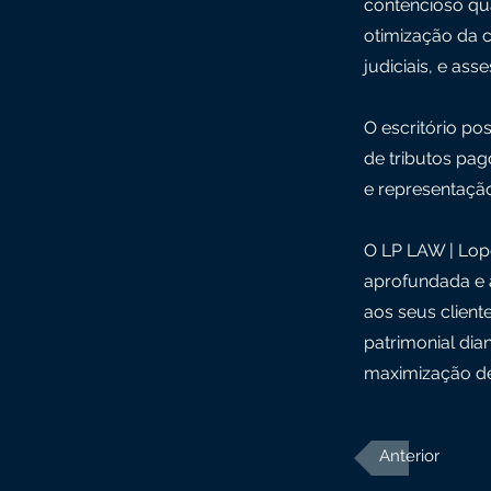
contencioso qu
otimização da c
judiciais, e ass
O escritório po
de tributos pag
e representação
O LP LAW | Lop
aprofundada e a
aos seus client
patrimonial dia
maximização de
Anterior