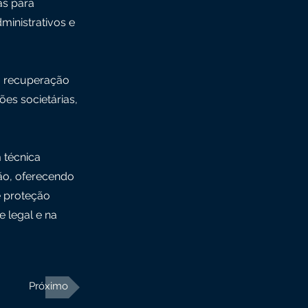
as para
ministrativos e
e, recuperação
ões societárias,
 técnica
ção, oferecendo
e proteção
 legal e na
Próximo