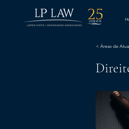
H
< Áreas de Atu
Direit