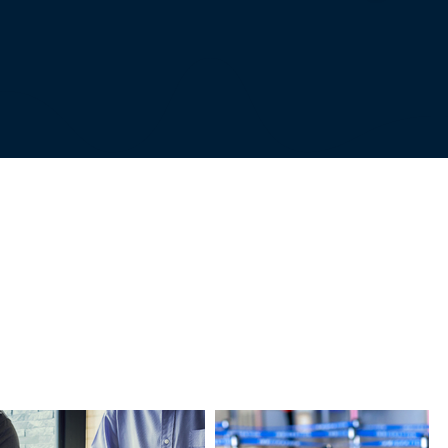
ssoria e advocacia em
reas de atuação.