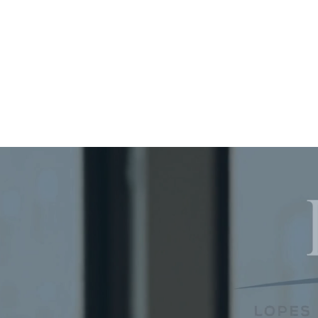
A atuação multidiscipli
Advogados Associados,
oferecendo segurança 