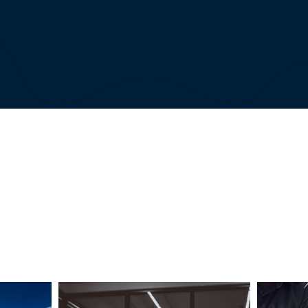
ÁREAS DE ATUAÇÃO
ência na prestação dos serviços de consultoria, asse
rial. Sócios e profissionais especializados em suas á