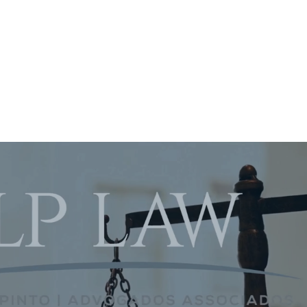
nar, competência técnica e atendimento dedicados p
 com perspectiva voltada ao Cliente, gera uma efetiv
e apoio integral ao Cliente em todos os aspectos l
negócio e suas atividades empresariais.