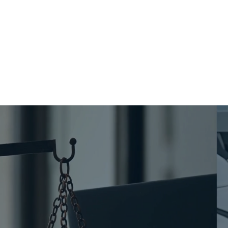
elo LP LAW | Lopes Pinto
a relação de parceria,
egais que envolvem seu